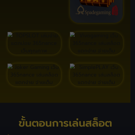
ขั้นตอนการเล่นสล็อต