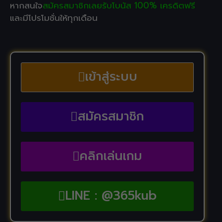
หากสนใจ
สมัครสมาชิกเลยรับโบนัส 100% เครดิตฟรี
และมีโปรโมชั่นให้ทุกเดือน
เข้าสู่ระบบ
สมัครสมาชิก
คลิกเล่นเกม
LINE : @365kub