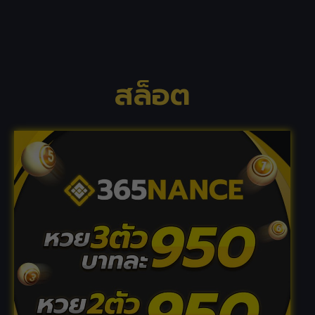
สล็อต